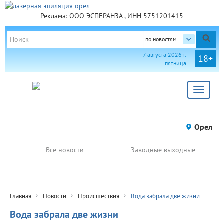
Реклама: ООО ЭСПЕРАНЗА , ИНН 5751201415
по новостям
7 августа 2026 г.
18+
пятница
Toggle
navigat
Орел
Все новости
Заводные выходные
Главная
Новости
Происшествия
Вода забрала две жизни
Вода забрала две жизни