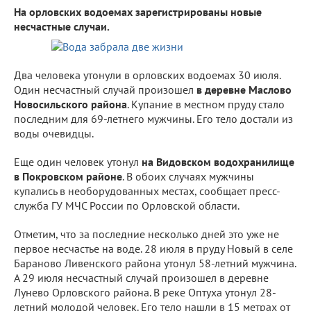
На орловских водоемах зарегистрированы новые
несчастные случаи.
Два человека утонули в орловских водоемах 30 июля.
Один несчастный случай произошел
в деревне Маслово
Новосильского района
. Купание в местном пруду стало
последним для 69-летнего мужчины. Его тело достали из
воды очевидцы.
Еще один человек утонул
на Видовском водохранилище
в Покровском районе
. В обоих случаях мужчины
купались в необорудованных местах, сообщает пресс-
служба ГУ МЧС России по Орловской области.
Отметим, что за последние несколько дней это уже не
первое несчастье на воде. 28 июля в пруду Новый в селе
Бараново Ливенского района утонул 58-летний мужчина.
А 29 июля несчастный случай произошел в деревне
Лунево Орловского района. В реке Оптуха утонул 28-
летний молодой человек. Его тело нашли в 15 метрах от