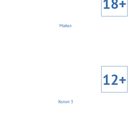
18+
Майкл
12+
Холоп 3