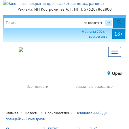
Реклама: ИП Костромичев А. Н. ИНН: 575207862800
по новостям
9 августа 2026 г.
18+
воскресенье
Toggle
navigat
Орел
Все новости
Заводные выходные
Главная
Новости
Происшествия
Остановленный ДПС
полицейский был трезв