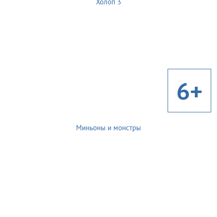
Холоп 3
6+
Миньоны и монстры