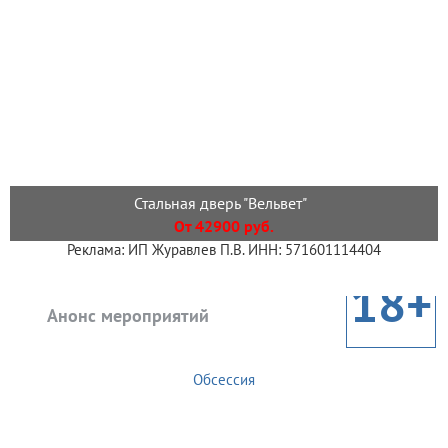
Стальная дверь "Вельвет"
От 42900 руб.
Реклама: ИП Журавлев П.В. ИНН: 571601114404
18+
Анонс мероприятий
Обсессия