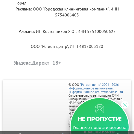
Реклама: ООО "Городская клининговая компания", ИНН
5754006405
Реклама: ИП Костенников Я.О , ИНН 575300050627
ООО "Регион центр", ИНН 4817003180
Яндекс.Директ
© ООО
"Регион центр" 2004 - 2026
Информационное наполнение:
Информационное агентство vRossii.ru
Свидетельство о регистрации СМИ
информационного агентства vRossii.ru
ИА № ФС 77‑35502
выдано РОСКОМНАДЗОРом 04 марта
2009г.
И. О. Главного редактора Нарыков А. Н.
Баннеры на портале размещаются на
НЕ ПРОПУСТИ!
правах рекламы.
Реклама на портале:
Главные новости региона
Рекламное агентство "Умный маркетинг"
тел. 7-910-267-70-40,
в вашей почте!