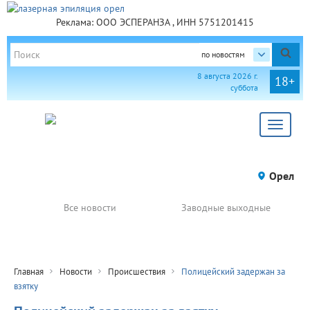
Реклама: ООО ЭСПЕРАНЗА , ИНН 5751201415
по новостям
8 августа 2026 г.
18+
суббота
Toggle
navigat
Орел
Все новости
Заводные выходные
Главная
Новости
Происшествия
Полицейский задержан за
взятку