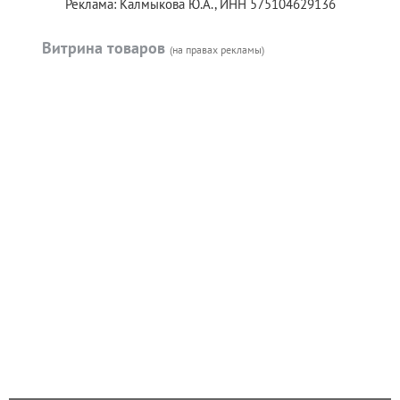
Реклама: Калмыкова Ю.А., ИНН 575104629136
Витрина товаров
(на правах рекламы)