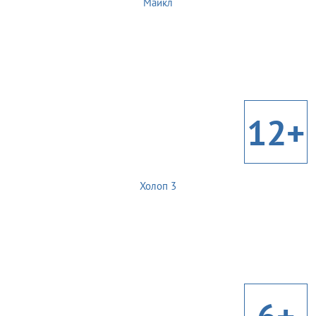
Майкл
12+
Холоп 3
6+