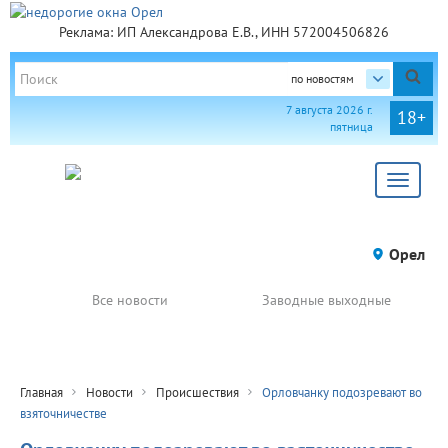
Реклама: ИП Александрова Е.В., ИНН 572004506826
по новостям
7 августа 2026 г.
18+
пятница
Toggle
navigat
Орел
Все новости
Заводные выходные
Главная
Новости
Происшествия
Орловчанку подозревают во
взяточничестве