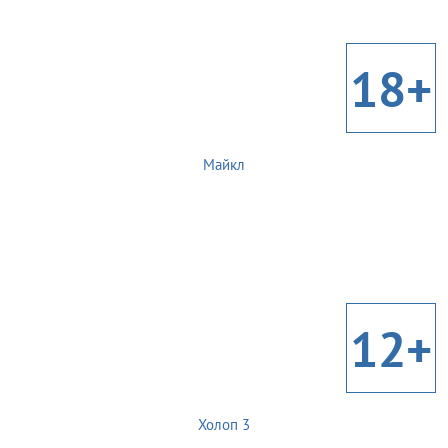
18+
Майкл
12+
Холоп 3