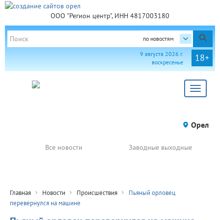
ООО "Регион центр", ИНН 4817003180
по новостям
9 августа 2026 г.
18+
воскресенье
Toggle
navigat
Орел
Все новости
Заводные выходные
Главная
Новости
Происшествия
Пьяный орловец
перевернулся на машине