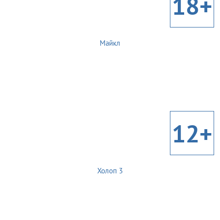
18+
Майкл
12+
Холоп 3