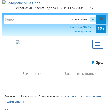
Реклама: ИП Александрова Е.В., ИНН 572004506826
по новостям
10 августа 2026 г.
18+
понедельник
Toggle
navigat
Орел
Все новости
Заводные выходные
Главная
Новости
Происшествия
Чиновник растратил почти
полмиллиона