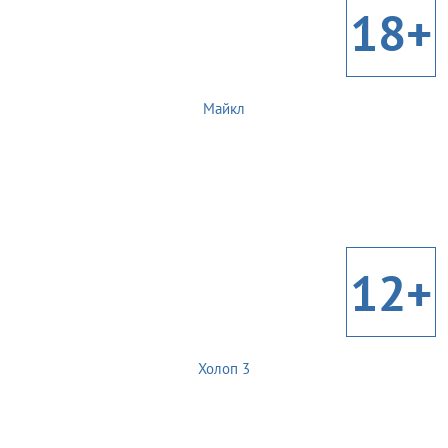
18+
Майкл
12+
Холоп 3