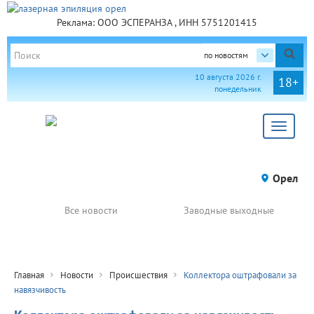
Реклама: ООО ЭСПЕРАНЗА , ИНН 5751201415
по новостям
10 августа 2026 г.
18+
понедельник
Toggle
navigat
Орел
Все новости
Заводные выходные
Главная
Новости
Происшествия
Коллектора оштрафовали за
навязчивость