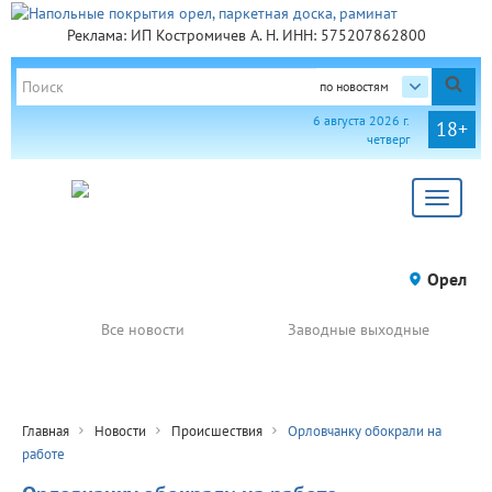
Реклама: ИП Костромичев А. Н. ИНН: 575207862800
по новостям
6 августа 2026 г.
18+
четверг
Toggle
navigat
Орел
Все новости
Заводные выходные
Главная
Новости
Происшествия
Орловчанку обокрали на
работе