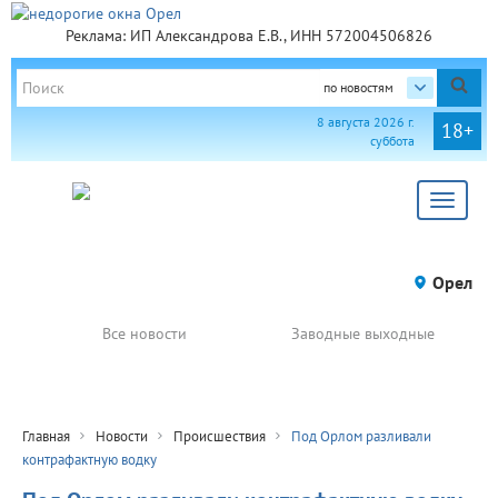
Реклама: ИП Александрова Е.В., ИНН 572004506826
по новостям
8 августа 2026 г.
18+
суббота
Toggle
navigat
Орел
Все новости
Заводные выходные
Главная
Новости
Происшествия
Под Орлом разливали
контрафактную водку