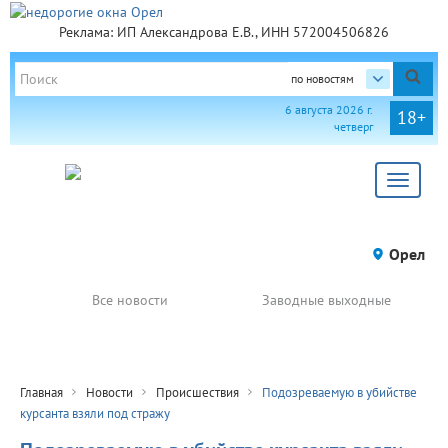
Реклама: ИП Александрова Е.В., ИНН 572004506826
по новостям
6 августа 2026 г.
18+
четверг
Toggle
navigat
Орел
Все новости
Заводные выходные
Главная
Новости
Происшествия
Подозреваемую в убийстве
курсанта взяли под стражу