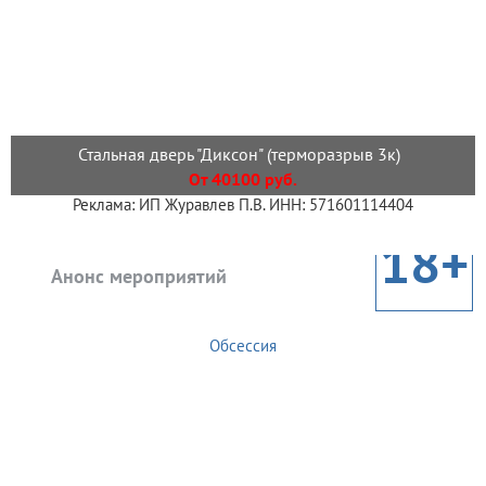
Стальная дверь "Диксон" (терморазрыв 3к)
От 40100 руб.
Реклама: ИП Журавлев П.В. ИНН: 571601114404
18+
Анонс мероприятий
Обсессия