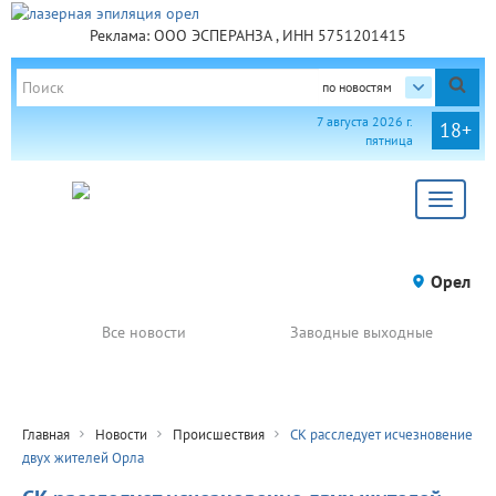
Реклама: ООО ЭСПЕРАНЗА , ИНН 5751201415
по новостям
7 августа 2026 г.
18+
пятница
Toggle
navigat
Орел
Все новости
Заводные выходные
Главная
Новости
Происшествия
СК расследует исчезновение
двух жителей Орла