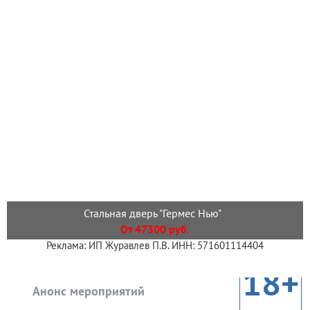
Стальная дверь "Гермес Нью"
От 47300 руб.
Реклама: ИП Журавлев П.В. ИНН: 571601114404
18+
Анонс мероприятий