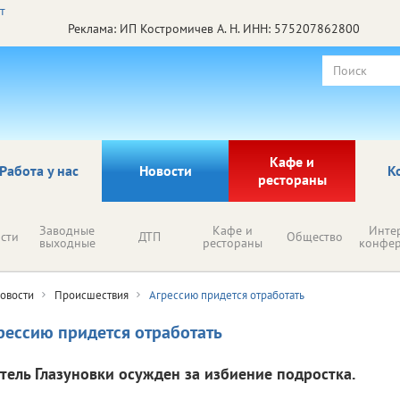
Реклама: ИП Костромичев А. Н. ИНН: 575207862800
Кафе и
Работа у нас
Новости
К
рестораны
Заводные
Кафе и
Инте
сти
ДТП
Общество
выходные
рестораны
конфе
овости
Происшествия
Агрессию придется отработать
рессию придется отработать
тель Глазуновки осужден за избиение подростка.