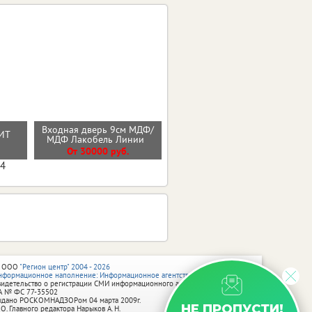
Входная дверь 9см МДФ/
Входная дверь 11см
ИТ
МДФ Лакобель Линии
ИЗОТЕРМА СЕРЕБРО
О
От 30000 руб.
От 35500 руб.
04
 ООО
"Регион центр" 2004 - 2026
нформационное наполнение: Информационное агентство vRossii.ru
видетельство о регистрации СМИ информационного агентства vRossii.ru
А № ФС 77‑35502
ыдано РОСКОМНАДЗОРом 04 марта 2009г.
НЕ ПРОПУСТИ!
 О. Главного редактора Нарыков А. Н.