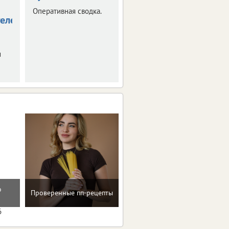
пытавшийся
Оперативная сводка.
справиться с огнем
елей
самостоятельно.
и
Мотивацию и поддержку
о
Проверенные пп-рецепты
на пути к здоровью и телу
мечты
6