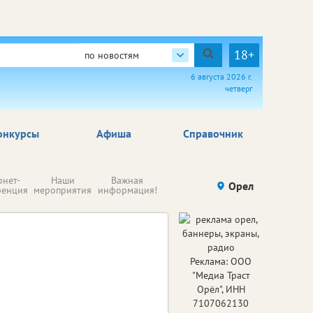
18+
по новостям
6 августа 2026 г.
четверг
онкурсы
Афиша
Справочник
Н
рнет-
Наши
Важная
Происшествия
Орел
Здоровье
комп
ренция
мероприятия
информация!
п
ре
Реклама: ООО
"Медиа Траст
Орёл", ИНН
7107062130