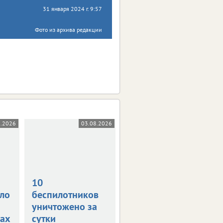
31 января 2024 г. 9:57
Фото из архива редакции
8.2026
03.08.2026
31.07.2026
10
В Орле на
ло
беспилотников
Михалицына
уничтожено за
тушат гараж
ах
сутки
Пострадал мужчина,