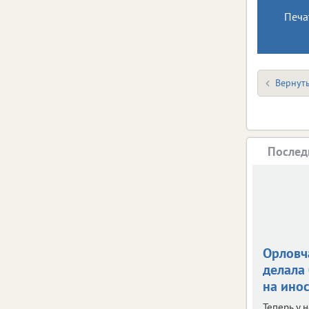
Печа
Вернуть
Послед
Орловч
делала
на ино
Теперь у 