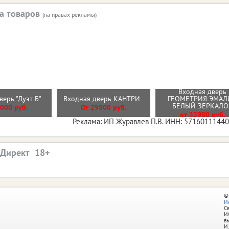
а товаров
(на правах рекламы)
Входная дверь
верь "Дуэт Б"
Входная дверь КАНТРИ
ГЕОМЕТРИЯ ЭМАЛ
БЕЛЫЙ ЗЕРКАЛ
000 руб.
От 29800 руб.
от 33900 руб.
Реклама: ИП Журавлев П.В. ИНН: 5716011144
.Директ
©
И
С
И
в
И.