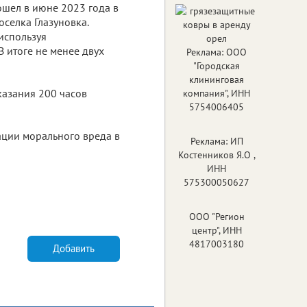
шел в июне 2023 года в
селка Глазуновка.
используя
 итоге не менее двух
Реклама: ООО
"Городская
клининговая
казания 200 часов
компания", ИНН
5754006405
ации морального вреда в
Реклама: ИП
Костенников Я.О ,
ИНН
575300050627
ООО "Регион
центр", ИНН
4817003180
Добавить