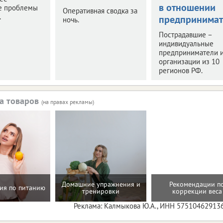
в отношении
е проблемы
Оперативная сводка за
.
предпринимат
ночь.
Пострадавшие –
индивидуальные
предприниматели 
организации из 10
регионов РФ.
а товаров
(на правах рекламы)
Домашние упражнения и
Рекомендации п
ия по питанию
тренировки
коррекции веса
Реклама: Калмыкова Ю.А., ИНН 57510462913