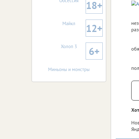
Обсессия
18+
нез
Майкл
12+
раз
Холоп 3
6+
обя
пол
Миньоны и монстры
Хот
Нов
Янд