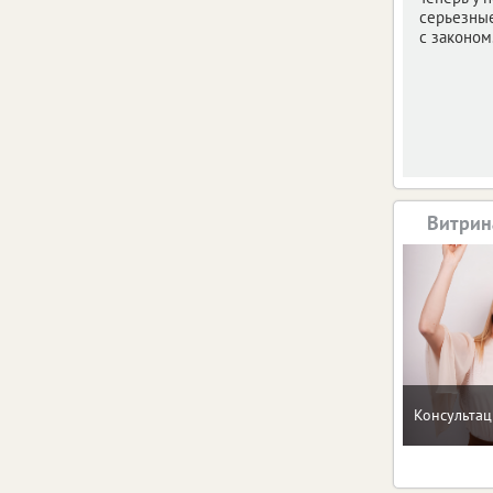
серьезны
с законом
Витрин
Консультац