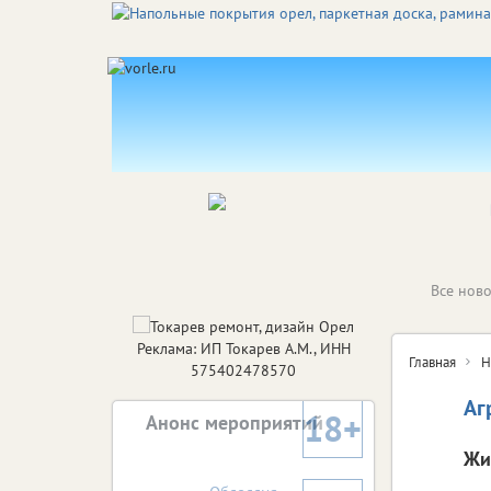
Все ново
Реклама: ИП Токарев А.М., ИНН
Главная
Н
575402478570
Аг
18+
Анонс мероприятий
Жи