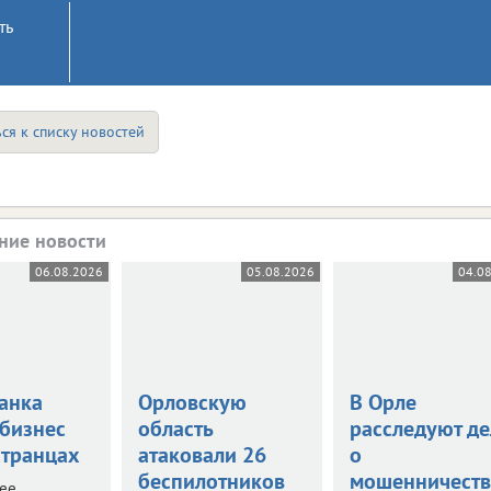
ть
ся к списку новостей
ние новости
06.08.2026
05.08.2026
04.0
анка
Орловскую
В Орле
 бизнес
область
расследуют де
странцах
атаковали 26
о
беспилотников
мошенничеств
нее