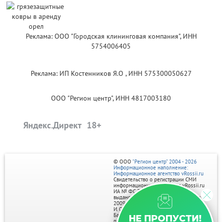
Реклама: ООО "Городская клининговая компания", ИНН
5754006405
Реклама: ИП Костенников Я.О , ИНН 575300050627
ООО "Регион центр", ИНН 4817003180
Яндекс.Директ
© ООО
"Регион центр" 2004 - 2026
Информационное наполнение:
Информационное агентство vRossii.ru
Свидетельство о регистрации СМИ
информационного агентства vRossii.ru
ИА № ФС 77‑35502
выдано РОСКОМНАДЗОРом 04 марта
2009г.
И. О. Главного редактора Нарыков А. Н.
Баннеры на портале размещаются на
НЕ ПРОПУСТИ!
правах рекламы.