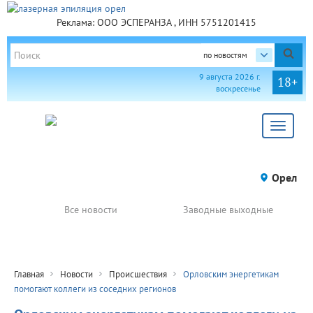
Реклама: ООО ЭСПЕРАНЗА , ИНН 5751201415
по новостям
9 августа 2026 г.
18+
воскресенье
Toggle
navigat
Орел
Все новости
Заводные выходные
Главная
Новости
Происшествия
Орловским энергетикам
помогают коллеги из соседних регионов