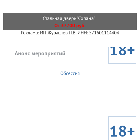
Стальная дверь "Солана"
От 37700 руб.
Реклама: ИП Журавлев П.В. ИНН: 571601114404
18+
Анонс мероприятий
Обсессия
18+