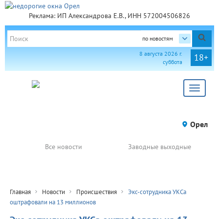
Реклама: ИП Александрова Е.В., ИНН 572004506826
по новостям
8 августа 2026 г.
18+
суббота
Toggle
navigat
Орел
Все новости
Заводные выходные
Главная
Новости
Происшествия
Экс-сотрудника УКСа
оштрафовали на 13 миллионов