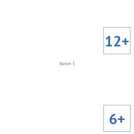
12+
Холоп 3
6+