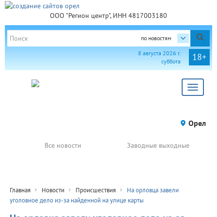
ООО "Регион центр", ИНН 4817003180
по новостям
8 августа 2026 г.
18+
суббота
Toggle
navigat
Орел
Все новости
Заводные выходные
Главная
Новости
Происшествия
На орловца завели
уголовное дело из-за найденной на улице карты