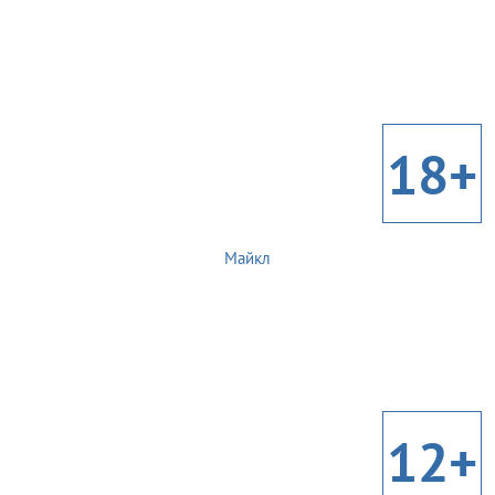
18+
Майкл
12+