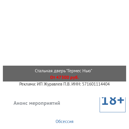
Стальная дверь "Гермес Нью"
От 47300 руб.
Реклама: ИП Журавлев П.В. ИНН: 571601114404
18+
Анонс мероприятий
Обсессия