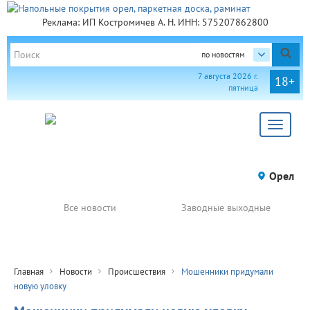
Реклама: ИП Костромичев А. Н. ИНН: 575207862800
по новостям
7 августа 2026 г.
18+
пятница
Toggle
navigat
Орел
Все новости
Заводные выходные
Главная
Новости
Происшествия
Мошенники придумали
новую уловку