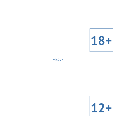
18+
Майкл
12+