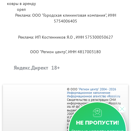
Реклама: ООО "Городская клининговая компания", ИНН
5754006405
Реклама: ИП Костенников Я.О , ИНН 575300050627
ООО "Регион центр", ИНН 4817003180
Яндекс.Директ
© ООО
"Регион центр" 2004 - 2026
Информационное наполнение:
Информационное агентство vRossii.ru
Свидетельство о регистрации СМИ
информационного агентства vRossii.ru
ИА № ФС 77‑35502
выдано РОСКОМНАДЗОРом 04 марта
2009г.
И. О. Главного редактора Нарыков А. Н.
Баннеры на портале размещаются на
НЕ ПРОПУСТИ!
правах рекламы.
Реклама на портале: