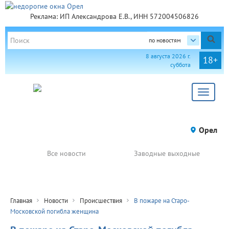
Реклама: ИП Александрова Е.В., ИНН 572004506826
по новостям
8 августа 2026 г.
18+
суббота
Toggle
navigat
Орел
Все новости
Заводные выходные
Главная
Новости
Происшествия
В пожаре на Старо-
Московской погибла женщина