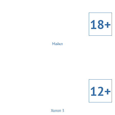
18+
Майкл
12+
Холоп 3