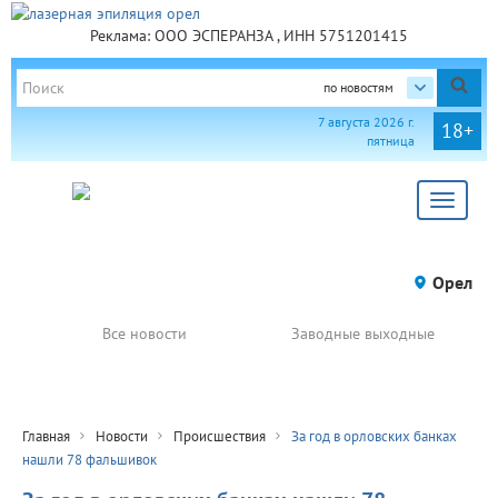
Реклама: ООО ЭСПЕРАНЗА , ИНН 5751201415
по новостям
7 августа 2026 г.
18+
пятница
Toggle
navigat
Орел
Все новости
Заводные выходные
Главная
Новости
Происшествия
За год в орловских банках
нашли 78 фальшивок