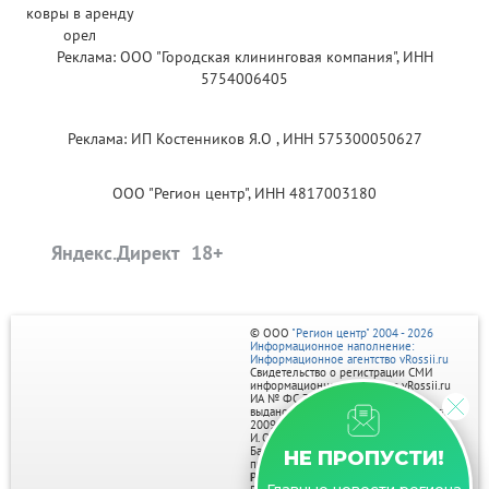
Реклама: ООО "Городская клининговая компания", ИНН
5754006405
Реклама: ИП Костенников Я.О , ИНН 575300050627
ООО "Регион центр", ИНН 4817003180
Яндекс.Директ
© ООО
"Регион центр" 2004 - 2026
Информационное наполнение:
Информационное агентство vRossii.ru
Свидетельство о регистрации СМИ
информационного агентства vRossii.ru
ИА № ФС 77‑35502
выдано РОСКОМНАДЗОРом 04 марта
2009г.
И. О. Главного редактора Нарыков А. Н.
Баннеры на портале размещаются на
НЕ ПРОПУСТИ!
правах рекламы.
Реклама на портале: