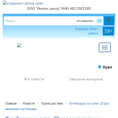
ООО "Регион центр", ИНН 4817003180
по новостям
8 августа 2026 г.
18+
суббота
Toggle
navigat
Орел
Все новости
Заводные выходные
Главная
Новости
Происшествия
Огнеборцы за сутки 20 раз
выезжали на пожары