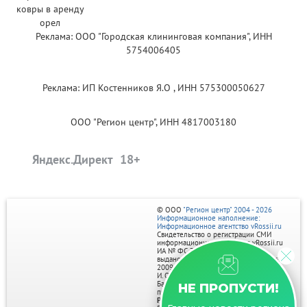
Реклама: ООО "Городская клининговая компания", ИНН
5754006405
Реклама: ИП Костенников Я.О , ИНН 575300050627
ООО "Регион центр", ИНН 4817003180
Яндекс.Директ
© ООО
"Регион центр" 2004 - 2026
Информационное наполнение:
Информационное агентство vRossii.ru
Свидетельство о регистрации СМИ
информационного агентства vRossii.ru
ИА № ФС 77‑35502
выдано РОСКОМНАДЗОРом 04 марта
2009г.
И. О. Главного редактора Нарыков А. Н.
Баннеры на портале размещаются на
НЕ ПРОПУСТИ!
правах рекламы.
Реклама на портале: