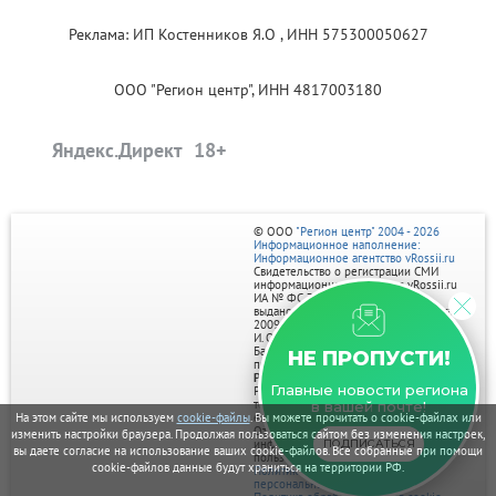
Реклама: ИП Костенников Я.О , ИНН 575300050627
ООО "Регион центр", ИНН 4817003180
Яндекс.Директ
© ООО
"Регион центр" 2004 - 2026
Информационное наполнение:
Информационное агентство vRossii.ru
Свидетельство о регистрации СМИ
информационного агентства vRossii.ru
ИА № ФС 77‑35502
выдано РОСКОМНАДЗОРом 04 марта
2009г.
И. О. Главного редактора Нарыков А. Н.
Баннеры на портале размещаются на
НЕ ПРОПУСТИ!
правах рекламы.
Реклама на портале:
Главные новости региона
Рекламное агентство "Умный маркетинг"
тел. 7-910-267-70-40,
в вашей почте!
На этом сайте мы используем
cookie-файлы
. Вы можете прочитать о cookie-файлах или
email: umnyy.marketing@yandex.ru
Отдельные публикации могут содержать
изменить настройки браузера. Продолжая пользоваться сайтом без изменения настроек,
ПОДПИСАТЬСЯ
информацию, не предназначенную для
вы даете согласие на использование ваших cookie-файлов. Все собранные при помощи
пользователей до 18 лет.
cookie-файлов данные будут храниться на территории РФ.
Политика в отношении обработки
персональных данных