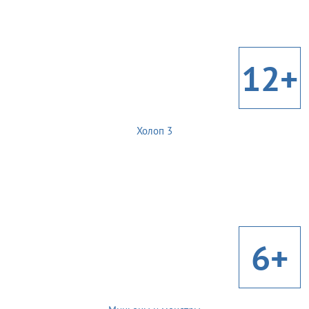
12+
Холоп 3
6+