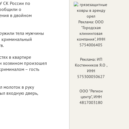
У СК России по
сообщили о
ения в двойном
Реклама: ООО
"Городская
аружили тела мужчины
клининговая
на криминальный
компания", ИНН
в.
5754006405
стях в квартире
Реклама: ИП
 и хозяином произошел
Костенников Я.О ,
криминалом – гость
ИНН
575300050627
л молоток в руку
ООО "Регион
рыл входную дверь,
центр", ИНН
4817003180