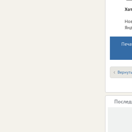
Хот
Нов
Янд
Печа
Вернуть
Послед