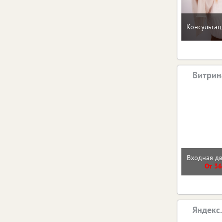
Консультац
Витрин
Входная д
От 36
Яндекс