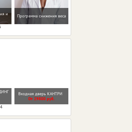
Мотивацию и поддержку
ия и
Программа снижения веса
на пути к здоровью и телу
мечты
6
ДИНГ
Входная дверь ЧЕРНОЕ
Входная дверь КАНТРИ
Й
ЗЕРКАЛО
От 29800 руб.
От 33000 руб.
04