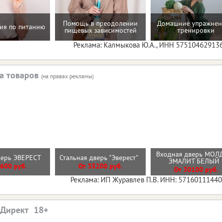
Помощь в преодолении
Домашние упражнен
ия по питанию
пищевых зависимостей
тренировки
Реклама: Калмыкова Ю.А., ИНН 57510462913
а товаров
(на правах рекламы)
Входная дверь МОЛ
верь ЭВЕРЕСТ
Стальная дверь "Эверест"
ЭМАЛИТ БЕЛЫ
600 руб.
От 35200 руб.
От 30100 руб.
Реклама: ИП Журавлев П.В. ИНН: 5716011144
.Директ