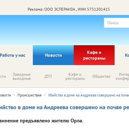
Реклама: ООО ЭСПЕРАНЗА , ИНН 5751201415
Кафе и
Работа у нас
Новости
К
рестораны
Заводные
Кафе и
Инте
сти
ДТП
Общество
выходные
рестораны
конфе
овости
Происшествия
Убийство в доме на Андреева совершено на почв
ийство в доме на Андреева совершено на почве р
винение предъявлено жителю Орла.