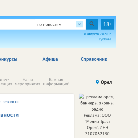
18+
по новостям
8 августа 2026 г.
суббота
онкурсы
Афиша
Справочник
Н
рнет-
Наши
Важная
Происшествия
Орел
Здоровье
комп
ренция
мероприятия
информация!
п
ре
е ревности
евности
Реклама: ООО
"Медиа Траст
Орёл", ИНН
7107062130