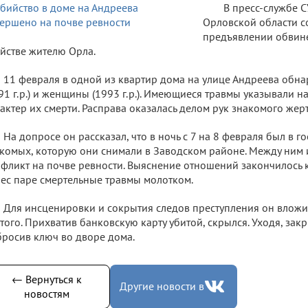
В пресс-службе С
Орловской области 
предъявлении обвин
йстве жителю Орла.
11 февраля в одной из квартир дома на улице Андреева обн
91 г.р.) и женщины (1993 г.р.). Имеющиеся травмы указывали 
актер их смерти. Расправа оказалась делом рук знакомого жерт
На допросе он рассказал, что в ночь с 7 на 8 февраля был в го
комых, которую они снимали в Заводском районе. Между ним
фликт на почве ревности. Выяснение отношений закончилось 
ес паре смертельные травмы молотком.
Для инсценировки и сокрытия следов преступления он вложи
того. Прихватив банковскую карту убитой, скрылся. Уходя, зак
росив ключ во дворе дома.
← Вернуться к
Другие новости в
новостям