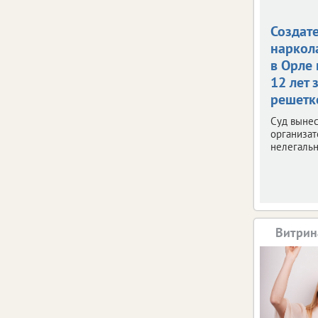
Создат
наркол
в Орле
12 лет 
решетк
Суд вынес
организат
нелегальн
Витрин