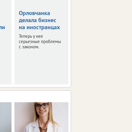
Орловчанка
Орловскую
делала бизнес
область
ли
на иностранцах
атаковали 26
беспилотников
Теперь у нее
серьезные проблемы
Оперативная сводка за
с законом.
ночь.