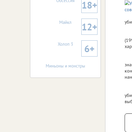
Обсессия
18+
уби
Майкл
12+
(19
Холоп 3
6+
хар
зна
Миньоны и монстры
кон
нан
уби
выб