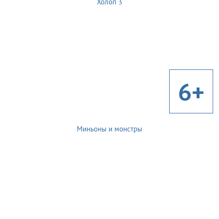
Холоп 3
6+
Миньоны и монстры