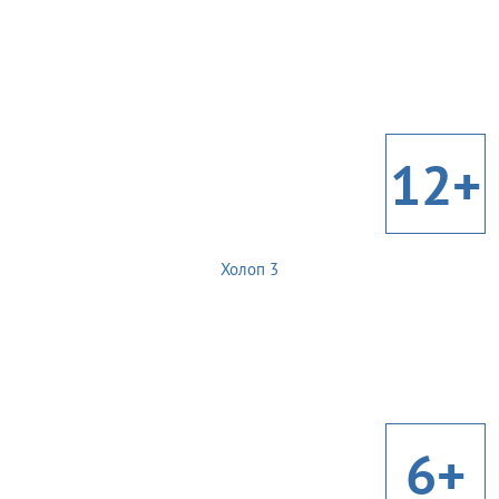
12+
Холоп 3
6+