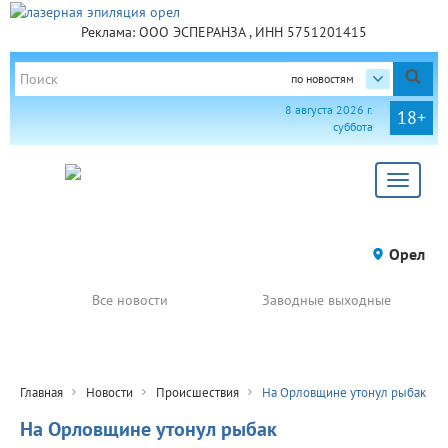
Реклама: ООО ЭСПЕРАНЗА , ИНН 5751201415
по новостям
8 августа 2026 г.
18+
суббота
Toggle
navigat
Орел
Все новости
Заводные выходные
Главная
Новости
Происшествия
На Орловщине утонул рыбак
На Орловщине утонул рыбак