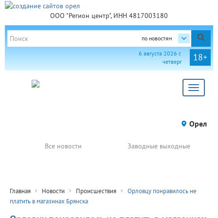
ООО "Регион центр", ИНН 4817003180
по новостям
6 августа 2026 г.
18+
четверг
Toggle
navigat
Орел
Все новости
Заводные выходные
Главная
Новости
Происшествия
Орловцу понравилось не
платить в магазинах Брянска