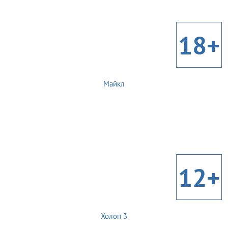
18+
Майкл
12+
Холоп 3