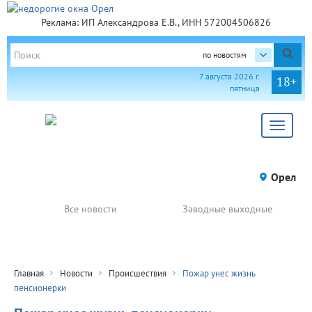
Реклама: ИП Александрова Е.В., ИНН 572004506826
по новостям
7 августа 2026 г.
18+
пятница
Toggle
navigat
Орел
Все новости
Заводные выходные
Главная
Новости
Происшествия
Пожар унес жизнь
пенсионерки