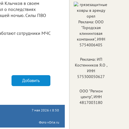
ей Клычков в своем
л о последствиях
вшей ночью. Силы ПВО
Реклама: ООО
"Городская
работают сотрудники МЧС
клининговая
компания", ИНН
5754006405
Реклама: ИП
Костенников Я.О ,
ИНН
575300050627
Добавить
ООО "Регион
центр", ИНН
4817003180
7 мая 2026 г. 8:50
Фото vOrle.ru