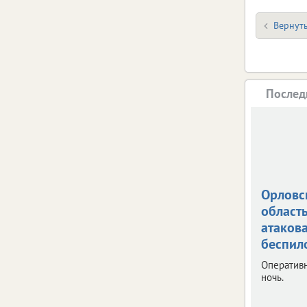
Вернуть
Послед
Орловс
област
атаков
беспил
Оперативн
ночь.