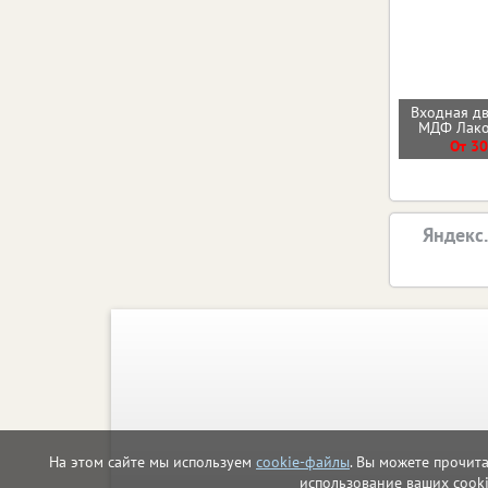
Входная д
МДФ Лак
От 30
Яндекс
На этом сайте мы используем
cookie-файлы
. Вы можете прочит
использование ваших cook