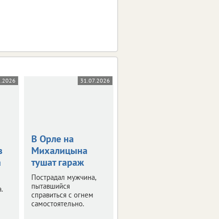
8.2026
31.07.2026
29.07.2026
В Орле на
Директор банка
в
Михалицына
проведет пять
а
тушат гараж
лет в колонии
Пострадал мужчина,
Суд в Орле вынес
пытавшийся
приговор по
.
справиться с огнем
уголовному делу о
самостоятельно.
превышении
полномочий.