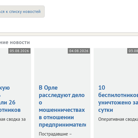
ся к списку новостей
ние новости
05.08.2026
04.08.2026
03.0
кую
В Орле
10
ь
расследуют дело
беспилотнико
али 26
о
уничтожено з
отников
мошенничествах
сутки
в отношении
ая сводка за
Оперативная сводка
предпринимателей
Пострадавшие –