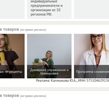
индивидуальные
предприниматели и
организации из 10
регионов РФ.
а товаров
(на правах рекламы)
Домашние упражнения и
ые пп-рецепты
Программа снижения
тренировки
Реклама: Калмыкова Ю.А., ИНН 57510462913
а товаров
(на правах рекламы)