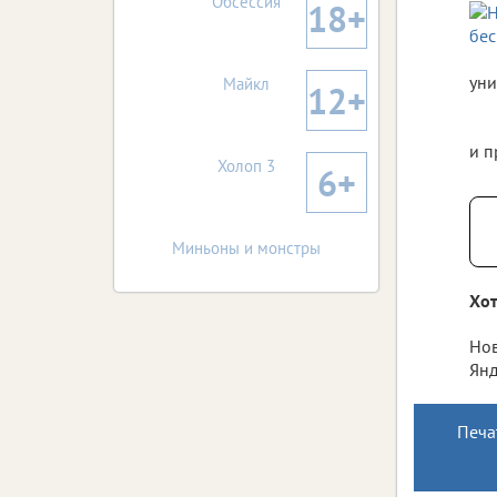
Обсессия
18+
уни
Майкл
12+
и п
Холоп 3
6+
Миньоны и монстры
Хот
Нов
Янд
Печа