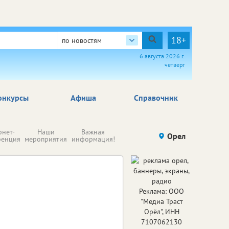
18+
по новостям
6 августа 2026 г.
четверг
онкурсы
Афиша
Справочник
Н
рнет-
Наши
Важная
Происшествия
Орел
Здоровье
комп
ренция
мероприятия
информация!
п
ре
Реклама: ООО
"Медиа Траст
Орёл", ИНН
7107062130