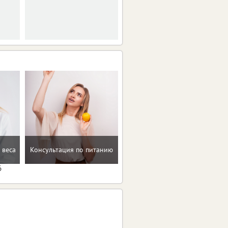
Восстановление после
 веса
Консультация по питанию
родов
6