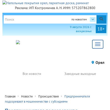
Реклама: ИП Костромичев А. Н. ИНН: 575207862800
по новостям
9 августа 2026 г.
18+
воскресенье
Toggle
navigat
Орел
Все новости
Заводные выходные
Главная
Новости
Происшествия
Предпринимателя
подозревают в мошенничестве с субсидиями