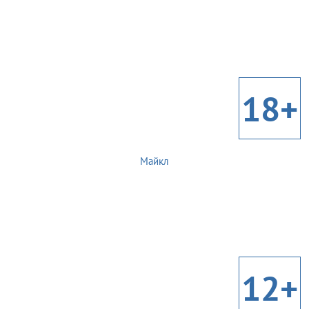
18+
Майкл
12+