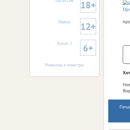
Обсессия
18+
про
Майкл
12+
Холоп 3
6+
Миньоны и монстры
Хот
Нов
Янд
Печа