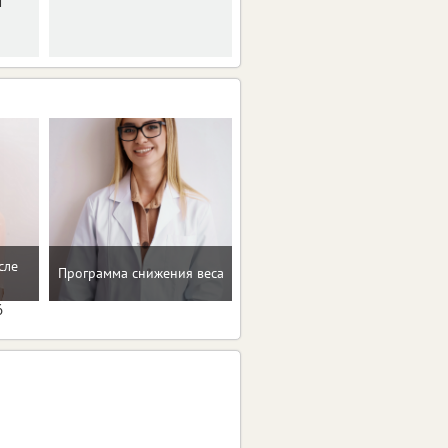
и
сле
Рекомендации по
Программа снижения веса
коррекции веса
6