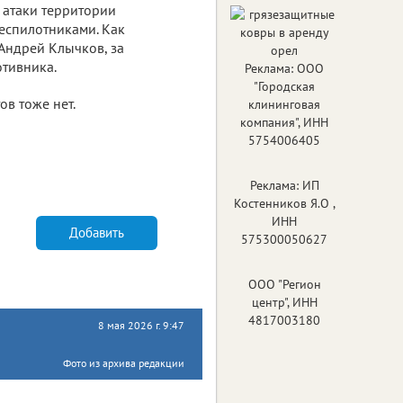
 атаки территории
еспилотниками. Как
Андрей Клычков, за
тивника.
Реклама: ООО
"Городская
ов тоже нет.
клининговая
компания", ИНН
5754006405
Реклама: ИП
Костенников Я.О ,
ИНН
Добавить
575300050627
ООО "Регион
центр", ИНН
4817003180
8 мая 2026 г. 9:47
Фото из архива редакции