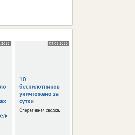
8.2026
03.08.2026
31.07.2026
10
В Орле на
ло
беспилотников
Михалицына
уничтожено за
тушат гараж
ах
сутки
Пострадал мужчина,
пытавшийся
Оперативная сводка.
справиться с огнем
елей
самостоятельно.