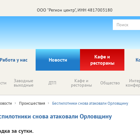
ООО "Регион центр", ИНН 4817003180
Кафе и
Работа у нас
Новости
К
рестораны
Заводные
Кафе и
Инте
сти
ДТП
Общество
выходные
рестораны
конфе
овости
Происшествия
Беспилотники снова атаковали Орловщину
спилотники снова атаковали Орловщину
дка за сутки.