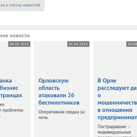
ся к списку новостей
ние новости
06.08.2026
05.08.2026
04.0
анка
Орловскую
В Орле
 бизнес
область
расследуют де
странцах
атаковали 26
о
беспилотников
мошенничеств
нее
в отношении
е проблемы
Оперативная сводка за
.
предпринимат
ночь.
Пострадавшие –
индивидуальные