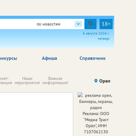
18+
по новостям
6 августа 2026 г.
четверг
онкурсы
Афиша
Справочник
Н
рнет-
Наши
Важная
Происшествия
Орел
Здоровье
комп
ренция
мероприятия
информация!
п
ре
Реклама: ООО
"Медиа Траст
Орёл", ИНН
7107062130