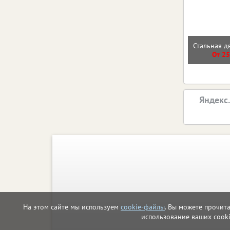
Стальная д
От 25
Яндекс
На этом сайте мы используем
cookie-файлы
. Вы можете прочит
использование ваших cook