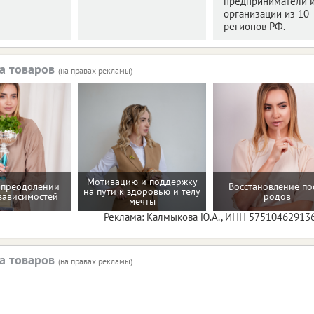
предприниматели 
организации из 10
регионов РФ.
а товаров
(на правах рекламы)
Мотивацию и поддержку
 преодолении
Восстановление по
на пути к здоровью и телу
зависимостей
родов
мечты
Реклама: Калмыкова Ю.А., ИНН 57510462913
а товаров
(на правах рекламы)