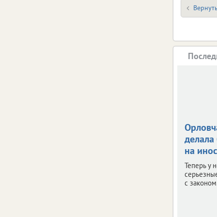
Вернуть
Послед
Орловч
делала
на ино
Теперь у 
серьезны
с законом