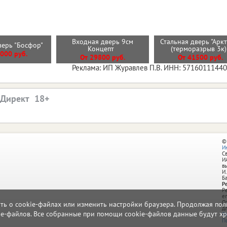
Входная дверь 9см
Стальная дверь "Арк
верь "Босфор"
Концепт
(терморазрыв 3к
000 руб.
От 29800 руб.
От 41500 руб.
Реклама: ИП Журавлев П.В. ИНН: 5716011144
.Директ
©
И
С
И
в
И.
Б
Р
Р
e
О
ать о cookie-файлах или изменить настройки браузера. Продолжая поль
д
ie-файлов. Все собранные при помощи cookie-файлов данные будут хр
П
П