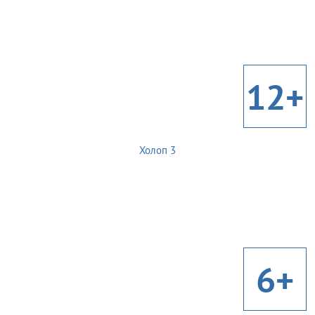
12+
Холоп 3
6+