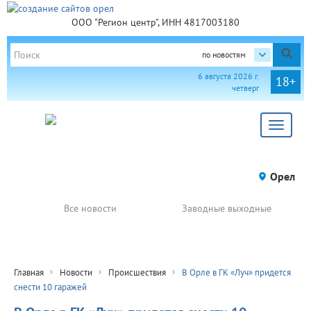
ООО "Регион центр", ИНН 4817003180
по новостям
6 августа 2026 г.
18+
четверг
Toggle
navigat
Орел
Все новости
Заводные выходные
Главная
Новости
Происшествия
В Орле в ГК «Луч» придется
снести 10 гаражей