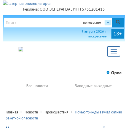
Реклама: ООО ЭСПЕРАНЗА , ИНН 5751201415
по новостям
9 августа 2026 г.
18+
воскресенье
Toggle
navigat
Орел
Все новости
Заводные выходные
Главная
Новости
Происшествия
Ночью трижды звучал сигнал
ракетной опасности