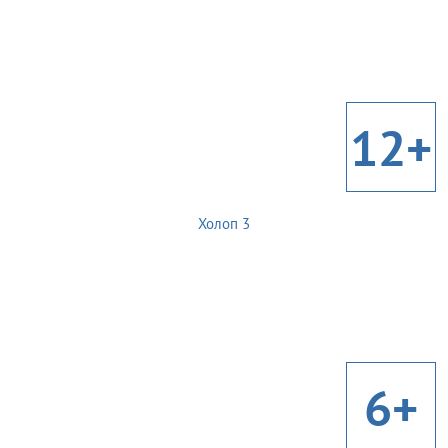
12+
Холоп 3
6+