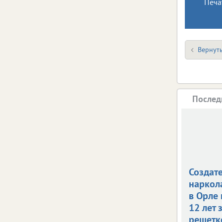
Печа
Вернуть
Послед
Создат
наркол
в Орле
12 лет 
решетк