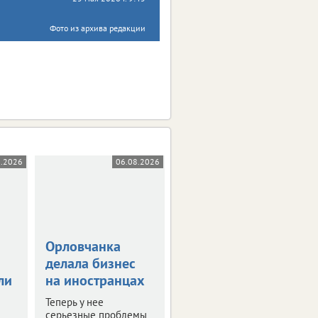
Фото из архива редакции
8.2026
06.08.2026
05.08.2026
Орловчанка
Орловскую
делала бизнес
область
ли
на иностранцах
атаковали 26
беспилотников
Теперь у нее
серьезные проблемы