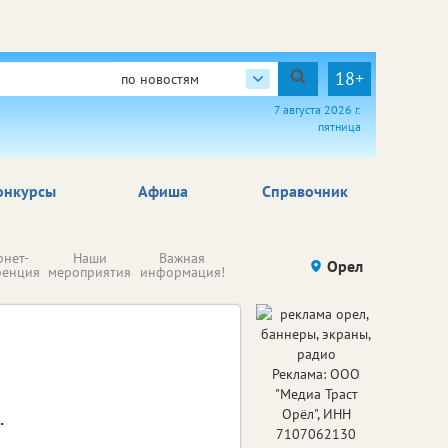
18+
по новостям
7 августа 2026 г.
пятница
онкурсы
Афиша
Справочник
Н
рнет-
Наши
Важная
Происшествия
Орел
Здоровье
комп
ренция
мероприятия
информация!
п
ре
Реклама: ООО
"Медиа Траст
Орёл", ИНН
.
7107062130