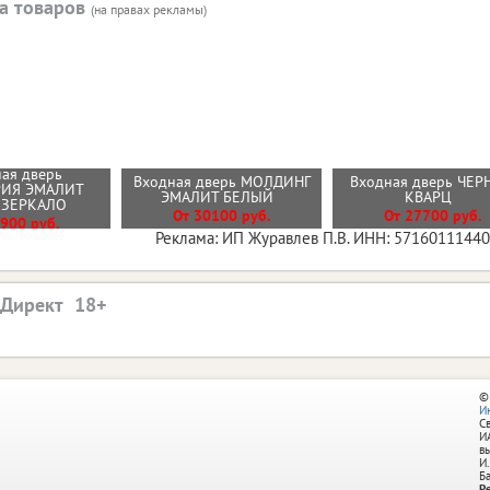
а товаров
(на правах рекламы)
ая дверь
Входная дверь МОЛДИНГ
Входная дверь ЧЕ
РИЯ ЭМАЛИТ
ЭМАЛИТ БЕЛЫЙ
КВАРЦ
 ЗЕРКАЛО
От 30100 руб.
От 27700 руб.
900 руб.
Реклама: ИП Журавлев П.В. ИНН: 5716011144
.Директ
©
И
С
И
в
И.
Б
Р