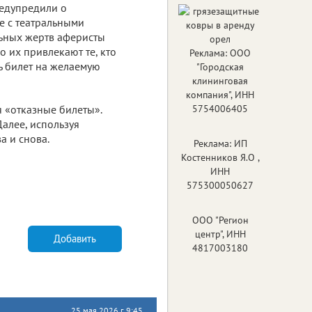
едупредили о
е с театральными
ьных жертв аферисты
о их привлекают те, кто
Реклама: ООО
ь билет на желаемую
"Городская
клининговая
компания", ИНН
я «отказные билеты».
5754006405
Далее, используя
а и снова.
Реклама: ИП
Костенников Я.О ,
ИНН
575300050627
ООО "Регион
центр", ИНН
Добавить
4817003180
25 мая 2026 г. 9:45