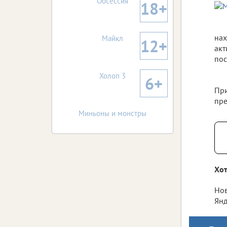
Обсессия
18+
нах
Майкл
12+
акт
пос
Холоп 3
6+
При
пре
Миньоны и монстры
Хот
Нов
Янд