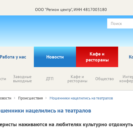
ООО "Регион центр", ИНН 4817003180
Кафе и
Работа у нас
Новости
К
рестораны
Заводные
Кафе и
Инте
сти
ДТП
Общество
выходные
рестораны
конфе
овости
Происшествия
Мошенники нацелились на театралов
шенники нацелились на театралов
еристы наживаются на любителях культурно отдохнуть