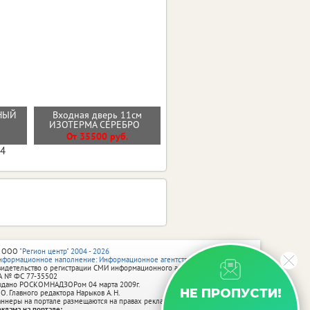
РНЫЙ
Входная дверь 11см
Входная дверь КАНТРИ
ИЗОТЕРМА СЕРЕБРО
От 29800 руб.
От 35500 руб.
04
 ООО
"Регион центр" 2004 - 2026
нформационное наполнение: Информационное агентство vRossii.ru
видетельство о регистрации СМИ информационного агентства vRossii.ru
А № ФС 77‑35502
ыдано РОСКОМНАДЗОРом 04 марта 2009г.
НЕ ПРОПУСТИ!
 О. Главного редактора Нарыков А. Н.
аннеры на портале размещаются на правах рекламы.
еклама на портале: