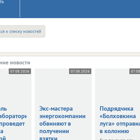
ть
ся к списку новостей
ние новости
07.08.2026
07.08.2026
07.0
ель
Экс-мастера
Подрядчика
аборатории
энергокомпании
«Болховкина
 проведет
обвиняют в
луга» отправи
за
получении
в колонию
ой
взятки