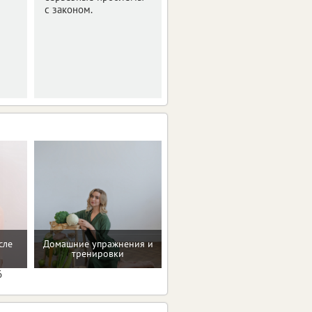
Оперативная сводка за
с законом.
ночь.
сле
Домашние упражнения и
Помощь в преодолении
тренировки
пищевых зависимостей
6