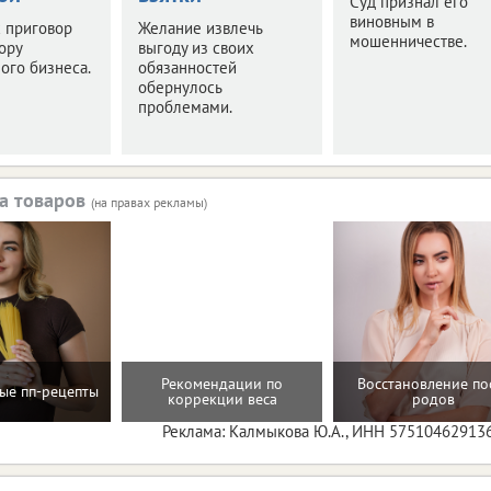
Суд признал его
виновным в
 приговор
Желание извлечь
мошенничестве.
ору
выгоду из своих
ого бизнеса.
обязанностей
обернулось
проблемами.
а товаров
(на правах рекламы)
Рекомендации по
Восстановление по
ые пп-рецепты
коррекции веса
родов
Реклама: Калмыкова Ю.А., ИНН 57510462913