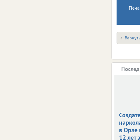
Печа
Вернуть
Послед
Создат
наркол
в Орле
12 лет 