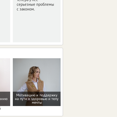
серьезные проблемы
Оперативная сводка за
с законом.
ночь.
Мотивацию и поддержку
танию
на пути к здоровью и телу
Программа снижения веса
мечты
6