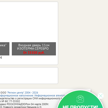
Входная дверь
тика"
Входная дверь 11см
ГЕОМЕТРИЯ ЭМАЛИТ
)
ИЗОТЕРМА СЕРЕБРО
БЕЛЫЙ ЗЕРКАЛО
От 35500 руб.
от 33900 руб.
04
 ООО
"Регион центр" 2004 - 2026
нформационное наполнение: Информационное агентство vRossii.ru
видетельство о регистрации СМИ информационного агентства vRossii.ru
А № ФС 77‑35502
ыдано РОСКОМНАДЗОРом 04 марта 2009г.
НЕ ПРОПУСТИ!
 О. Главного редактора Нарыков А. Н.