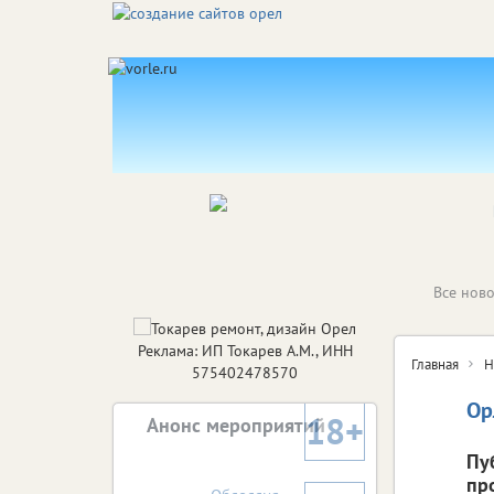
Все ново
Реклама: ИП Токарев А.М., ИНН
Главная
Н
575402478570
Ор
18+
Анонс мероприятий
Пу
пр