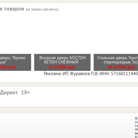
а товаров
(на правах рекламы)
дверь "Гермес
Входная дверь БОСТОН
Стальная дверь "Арк
Нью"
БЕТОН СНЕЖНЫЙ
(терморазрыв 3к
300 руб.
От 29800 руб.
От 41500 руб.
Реклама: ИП Журавлев П.В. ИНН: 5716011144
.Директ
©
И
С
И
в
И.