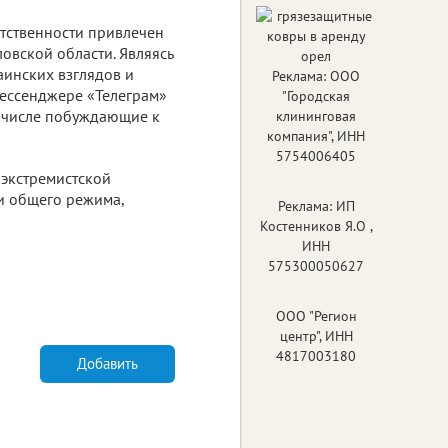
етственности привлечен
овской области. Являясь
инских взглядов и
Реклама: ООО
мессенджере «Телеграм»
"Городская
м числе побуждающие к
клининговая
компания", ИНН
5754006405
 экстремистской
и общего режима,
Реклама: ИП
Костенников Я.О ,
ИНН
575300050627
ООО "Регион
центр", ИНН
4817003180
Добавить