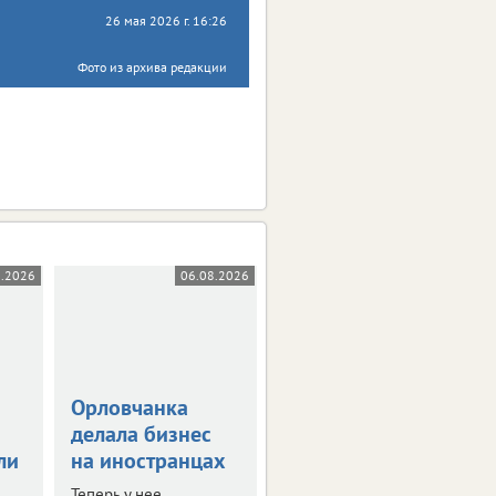
26 мая 2026 г. 16:26
Фото из архива редакции
8.2026
06.08.2026
05.08.2026
Орловчанка
Орловскую
делала бизнес
область
ли
на иностранцах
атаковали 26
беспилотников
Теперь у нее