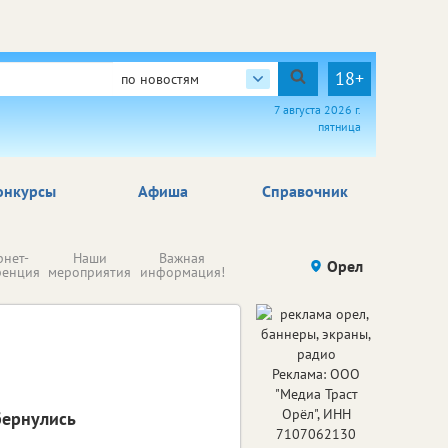
18+
по новостям
7 августа 2026 г.
пятница
онкурсы
Афиша
Справочник
Н
рнет-
Наши
Важная
Происшествия
Орел
Здоровье
комп
ренция
мероприятия
информация!
п
ре
Реклама: ООО
"Медиа Траст
Орёл", ИНН
бернулись
7107062130