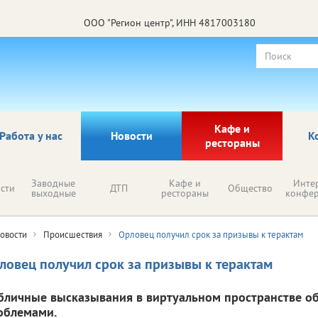
ООО "Регион центр", ИНН 4817003180
Кафе и
Работа у нас
Новости
К
рестораны
Заводные
Кафе и
Инте
сти
ДТП
Общество
выходные
рестораны
конфе
овости
Происшествия
Орловец получил срок за призывы к терактам
ловец получил срок за призывы к терактам
бличные высказывания в виртуальном пространстве о
облемами.