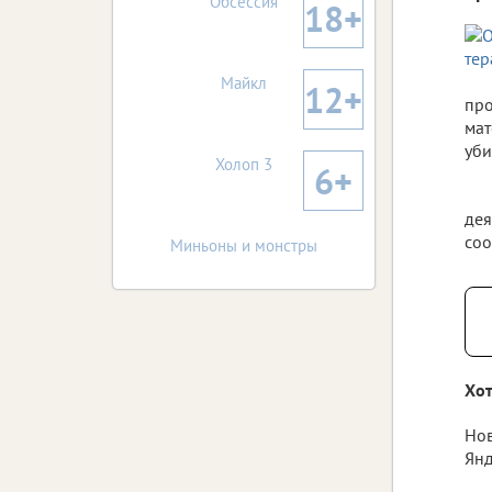
Обсессия
18+
Майкл
12+
про
мат
уби
Холоп 3
6+
дея
соо
Миньоны и монстры
Хот
Нов
Янд