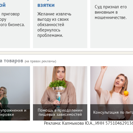
ой
взятки
Суд признал его
виновным в
 приговор
Желание извлечь
мошенничестве.
ору
выгоду из своих
ого бизнеса.
обязанностей
обернулось
проблемами.
а товаров
(на правах рекламы)
упражнения и
Помощь в преодолении
Консультация по пи
нировки
пищевых зависимостей
Реклама: Калмыкова Ю.А., ИНН 57510462913