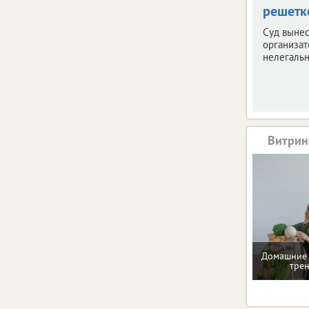
решетк
Суд вынес
организат
нелегальн
Витрин
Домашние 
тре