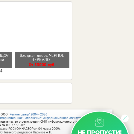
МДФ/
Входная дверь ЧЕРНОЕ
Стальная дверь "Дуэт Б"
нии
ЗЕРКАЛО
От 32000 руб.
От 33000 руб.
04
 ООО
"Регион центр" 2004 - 2026
нформационное наполнение: Информационное агентство vRossii.ru
видетельство о регистрации СМИ информационного агентства vRossii.ru
А № ФС 77‑35502
ыдано РОСКОМНАДЗОРом 04 марта 2009г.
НЕ ПРОПУСТИ!
 О. Главного редактора Нарыков А. Н.