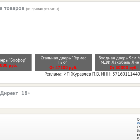
а товаров
(на правах рекламы)
Стальная дверь "Гермес
Входная дверь 9см 
верь "Босфор"
Нью"
МДФ Лакобель Ли
000 руб.
От 47300 руб.
От 30000 руб.
Реклама: ИП Журавлев П.В. ИНН: 5716011144
.Директ
©
И
С
И
в
И.