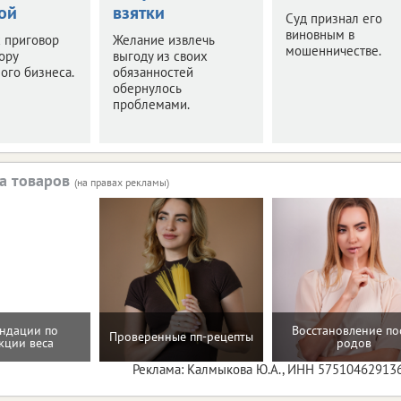
ой
взятки
Суд признал его
виновным в
 приговор
Желание извлечь
мошенничестве.
ору
выгоду из своих
ого бизнеса.
обязанностей
обернулось
проблемами.
а товаров
(на правах рекламы)
ндации по
Восстановление по
Проверенные пп-рецепты
кции веса
родов
Реклама: Калмыкова Ю.А., ИНН 57510462913