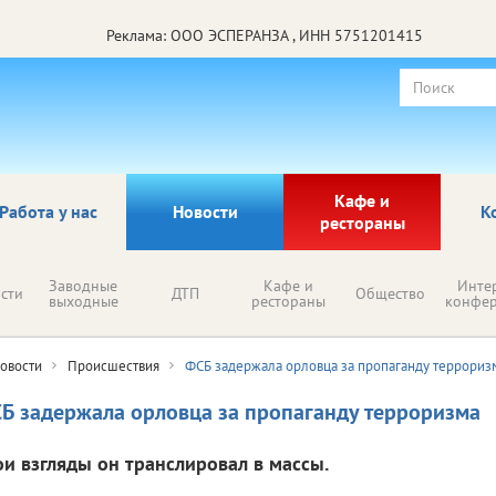
Реклама: ООО ЭСПЕРАНЗА , ИНН 5751201415
Кафе и
Работа у нас
Новости
К
рестораны
Заводные
Кафе и
Инте
сти
ДТП
Общество
выходные
рестораны
конфе
овости
Происшествия
ФСБ задержала орловца за пропаганду террориз
Б задержала орловца за пропаганду терроризма
ои взгляды он транслировал в массы.