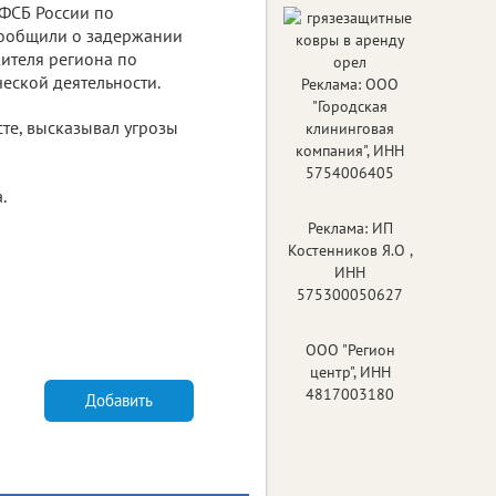
УФСБ России по
сообщили о задержании
жителя региона по
еской деятельности.
Реклама: ООО
"Городская
те, высказывал угрозы
клининговая
компания", ИНН
5754006405
.
Реклама: ИП
Костенников Я.О ,
ИНН
575300050627
ООО "Регион
центр", ИНН
4817003180
Добавить