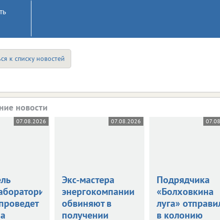
ть
ся к списку новостей
ние новости
07.08.2026
07.08.2026
07.0
ель
Экс-мастера
Подрядчика
аборатории
энергокомпании
«Болховкина
 проведет
обвиняют в
луга» отправи
за
получении
в колонию