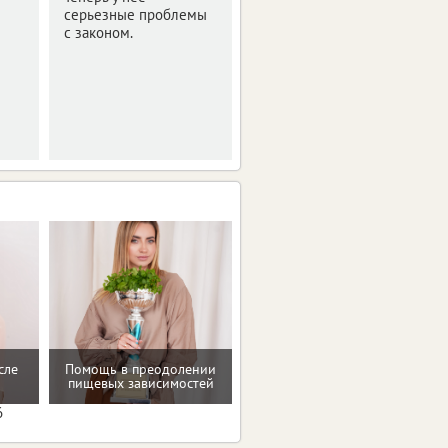
серьезные проблемы
Оперативная сводка за
с законом.
ночь.
Мотивацию и поддержку
сле
Помощь в преодолении
на пути к здоровью и телу
пищевых зависимостей
мечты
6