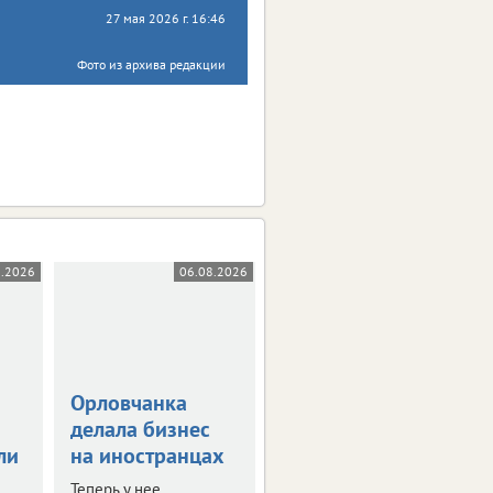
27 мая 2026 г. 16:46
Фото из архива редакции
8.2026
06.08.2026
05.08.2026
Орловчанка
Орловскую
делала бизнес
область
ли
на иностранцах
атаковали 26
беспилотников
Теперь у нее