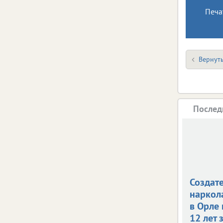
Печа
Вернуть
Послед
Создат
наркол
в Орле
12 лет 