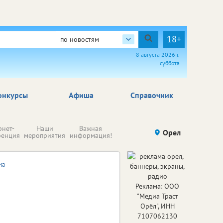
18+
по новостям
8 августа 2026 г.
суббота
онкурсы
Афиша
Справочник
Н
рнет-
Наши
Важная
Происшествия
Орел
Здоровье
комп
ренция
мероприятия
информация!
п
ре
ма
Реклама: ООО
"Медиа Траст
Орёл", ИНН
7107062130