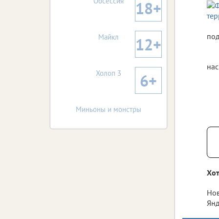
Обсессия
18+
под
Майкл
12+
нас
Холоп 3
6+
Миньоны и монстры
Хот
Нов
Янд