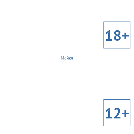
18+
Майкл
12+