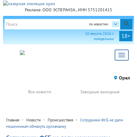
Реклама: ООО ЭСПЕРАНЗА , ИНН 5751201415
по новостям
10 августа 2026 г.
18+
понедельник
Toggle
navigat
Орел
Все новости
Заводные выходные
Главная
Новости
Происшествия
Сотрудники ФСБ не дали
мошенникам обмануть орловчанку