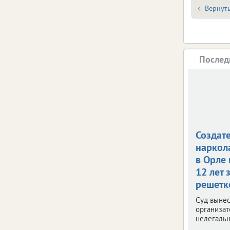
Вернуть
Послед
Создат
наркол
в Орле
12 лет 
решетк
Суд вынес
организат
нелегальн