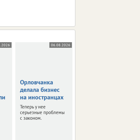
8.2026
06.08.2026
05.08.2026
Орловчанка
Орловскую
делала бизнес
область
ли
на иностранцах
атаковали 26
беспилотников
Теперь у нее
серьезные проблемы
Оперативная сводка за
с законом.
ночь.