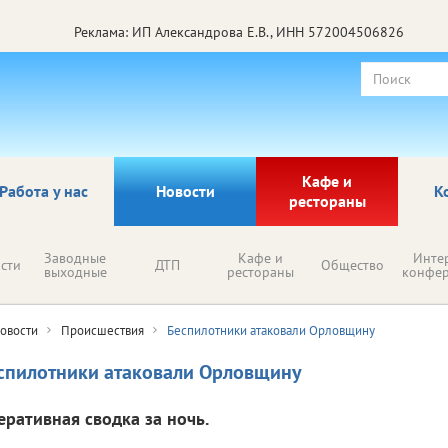
Реклама: ИП Александрова Е.В., ИНН 572004506826
Кафе и
Работа у нас
Новости
К
рестораны
Заводные
Кафе и
Инте
сти
ДТП
Общество
выходные
рестораны
конфе
овости
Происшествия
Беспилотники атаковали Орловщину
спилотники атаковали Орловщину
еративная сводка за ночь.