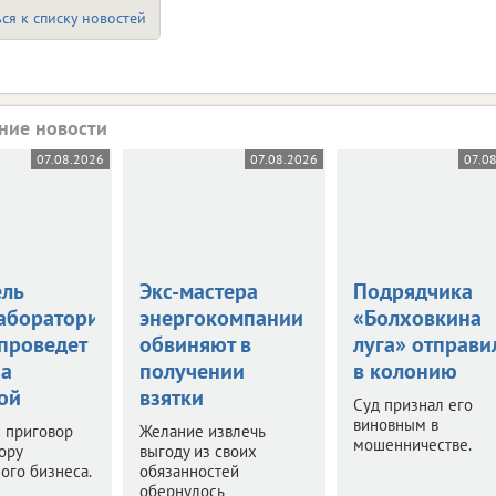
ся к списку новостей
ние новости
07.08.2026
07.08.2026
07.0
ель
Экс-мастера
Подрядчика
аборатории
энергокомпании
«Болховкина
 проведет
обвиняют в
луга» отправи
за
получении
в колонию
ой
взятки
Суд признал его
виновным в
 приговор
Желание извлечь
мошенничестве.
ору
выгоду из своих
ого бизнеса.
обязанностей
обернулось