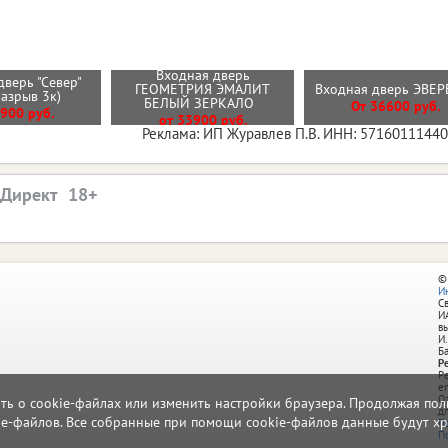
Входная дверь
дверь "Север"
ГЕОМЕТРИЯ ЭМАЛИТ
Входная дверь ЭВЕ
разрыв 3к)
БЕЛЫЙ ЗЕРКАЛО
От 36600 руб.
900 руб.
от 33900 руб.
Реклама: ИП Журавлев П.В. ИНН: 5716011144
.Директ
©
И
С
И
в
И.
Б
Р
Р
e
О
ать о cookie-файлах или изменить настройки браузера. Продолжая поль
д
ie-файлов. Все собранные при помощи cookie-файлов данные будут хр
П
П