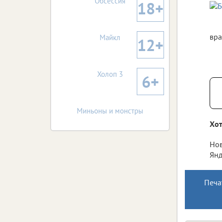
Обсессия
18+
вра
Майкл
12+
Холоп 3
6+
Миньоны и монстры
Хот
Нов
Янд
Печа