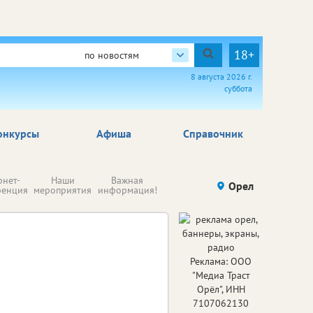
18+
по новостям
8 августа 2026 г.
суббота
онкурсы
Афиша
Справочник
Н
рнет-
Наши
Важная
Происшествия
Орел
Здоровье
комп
ренция
мероприятия
информация!
п
ре
Реклама: ООО
"Медиа Траст
Орёл", ИНН
7107062130