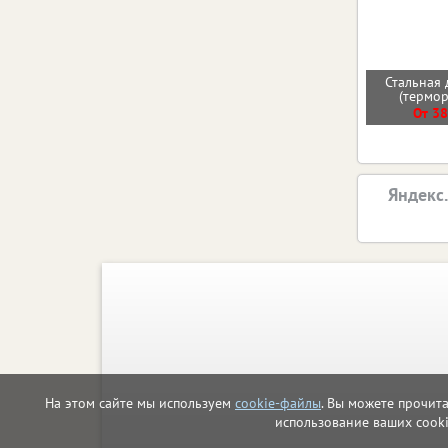
Стальная 
(термо
От 38
Яндекс
На этом сайте мы используем
cookie-файлы
. Вы можете прочит
использование ваших cook