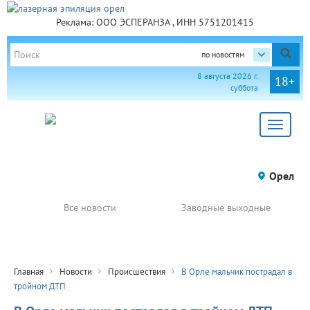
Реклама: ООО ЭСПЕРАНЗА , ИНН 5751201415
по новостям
8 августа 2026 г.
18+
суббота
Toggle
navigat
Орел
Все новости
Заводные выходные
Главная
Новости
Происшествия
В Орле мальчик пострадал в
тройном ДТП