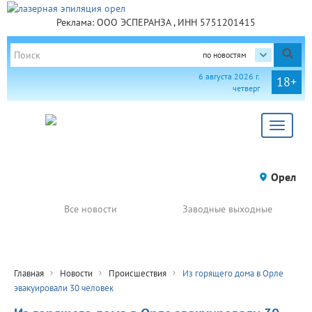
Реклама: ООО ЭСПЕРАНЗА , ИНН 5751201415
по новостям
6 августа 2026 г.
18+
четверг
Toggle
navigat
Орел
Все новости
Заводные выходные
Главная
Новости
Происшествия
Из горящего дома в Орле
эвакуировали 30 человек