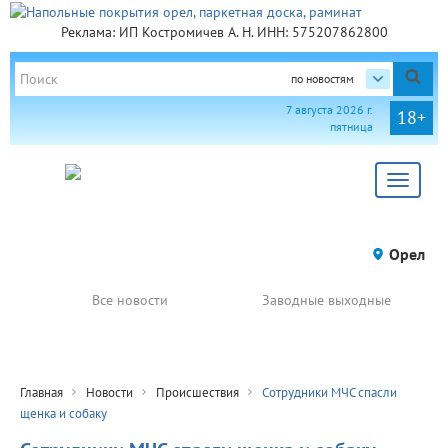
Реклама: ИП Костромичев А. Н. ИНН: 575207862800
по новостям
7 августа 2026 г.
18+
пятница
Toggle
navigat
Орел
Все новости
Заводные выходные
Главная
Новости
Происшествия
Сотрудники МЧС спасли
щенка и собаку