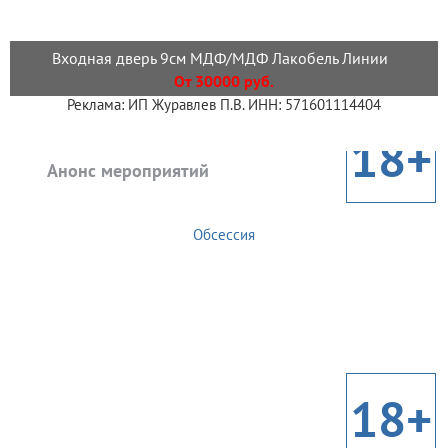
Входная дверь 9см МДФ/МДФ Лакобель Линии
От 30000 руб.
Реклама: ИП Журавлев П.В. ИНН: 571601114404
18+
Анонс мероприятий
Обсессия
18+