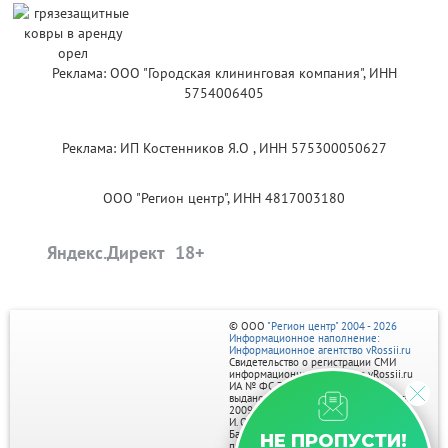
Реклама: ООО "Городская клининговая компания", ИНН
5754006405
Реклама: ИП Костенников Я.О , ИНН 575300050627
ООО "Регион центр", ИНН 4817003180
Яндекс.Директ
© ООО
"Регион центр" 2004 - 2026
Информационное наполнение:
Информационное агентство vRossii.ru
Свидетельство о регистрации СМИ
информационного агентства vRossii.ru
ИА № ФС 77‑35502
выдано РОСКОМНАДЗОРом 04 марта
2009г.
И. О. Главного редактора Нарыков А. Н.
Баннеры на портале размещаются на
НЕ ПРОПУСТИ!
правах рекламы.