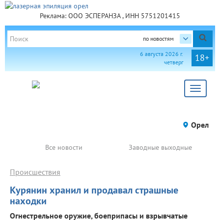
Реклама: ООО ЭСПЕРАНЗА , ИНН 5751201415
по новостям
6 августа 2026 г.
18+
четверг
Toggle
navigat
Орел
Все новости
Заводные выходные
Происшествия
Курянин хранил и продавал страшные
находки
Огнестрельное оружие, боеприпасы и взрывчатые