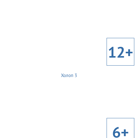
12+
Холоп 3
6+