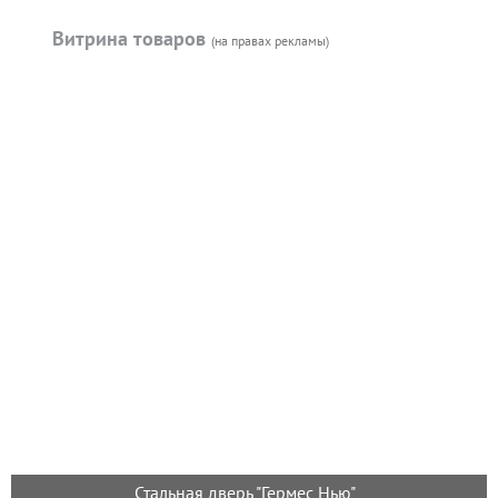
Витрина товаров
(на правах рекламы)
Стальная дверь "Гермес Нью"