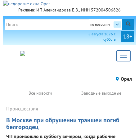
Реклама: ИП Александрова Е.В., ИНН 572004506826
по новостям
8 августа 2026 г.
18+
суббота
Toggle
navigat
Орел
Все новости
Заводные выходные
Происшествия
В Москве при обрушении траншеи погиб
белгородец
ЧП произошло в субботу вечером, когда рабочие