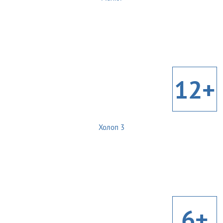
12+
Холоп 3
6+