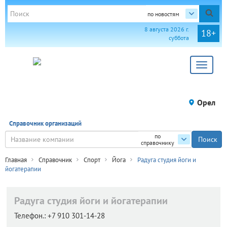
по новостям
8 августа 2026 г.
18+
суббота
Toggle
navigat
Орел
Справочник организаций
по
справочнику
Главная
Справочник
Спорт
Йога
Радуга студия йоги и
йогатерапии
Радуга студия йоги и йогатерапии
Телефон.:
+7 910 301-14-28