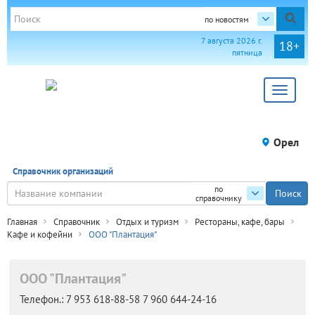
по новостям
7 августа 2026 г.
18+
пятница
Toggle
navigat
Орел
Справочник организаций
по
справочнику
Главная
Справочник
Отдых и туризм
Рестораны, кафе, бары
Кафе и кофейни
ООО "Плантация"
ООО "Плантация"
Телефон.:
7 953 618-88-58 7 960 644-24-16