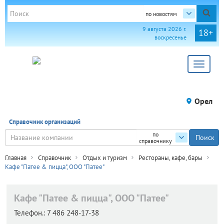
по новостям
9 августа 2026 г.
18+
воскресенье
Toggle
navigat
Орел
Справочник организаций
по
справочнику
Главная
Справочник
Отдых и туризм
Рестораны, кафе, бары
Кафе "Патее & пицца", ООО "Патее"
Кафе "Патее & пицца", ООО "Патее"
Телефон.:
7 486 248-17-38