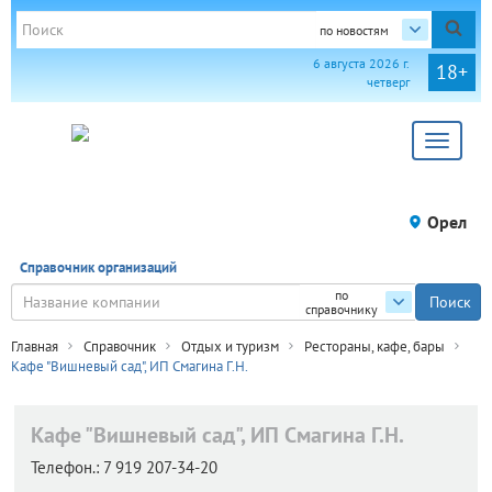
по новостям
6 августа 2026 г.
18+
четверг
Toggle
navigat
Орел
Справочник организаций
по
справочнику
Главная
Справочник
Отдых и туризм
Рестораны, кафе, бары
Кафе "Вишневый сад", ИП Смагина Г.Н.
Кафе "Вишневый сад", ИП Смагина Г.Н.
Телефон.:
7 919 207-34-20