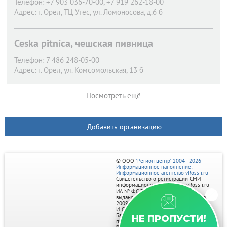
Телефон:
+7 903 036-70-00, +7 919 262-18-00
Адрес:
г. Орел,
ТЦ Утёс, ул. Ломоносова, д.6 б
Ceska pitnica, чешская пивница
Телефон:
7 486 248-05-00
Адрес:
г. Орел,
ул. Комсомольская, 13 б
Посмотреть ещё
Добавить организацию
© ООО
"Регион центр" 2004 - 2026
Информационное наполнение:
Информационное агентство vRossii.ru
Свидетельство о регистрации СМИ
информационного агентства vRossii.ru
ИА № ФС 77‑35502
выдано РОСКОМНАДЗОРом 04 марта
2009г.
И. О. Главного редактора Нарыков А. Н.
Баннеры на портале размещаются на
НЕ ПРОПУСТИ!
правах рекламы.