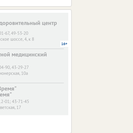
доровительный центр
01-67, 49-53-20
кое шоссе, 4, к 8
16+
тной медицинский
04-90, 43-29-27
ионерская, 10а
Время"
емя"
12-01; 43-71-45
ветская, 17