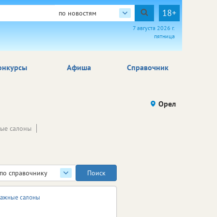
18+
по новостям
7 августа 2026 г.
пятница
онкурсы
Афиша
Справочник
Орел
ые салоны
по справочнику
ажные салоны