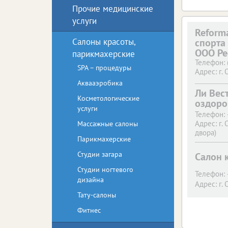
Прочие медицинские
услуги
Reforma
Салоны красоты,
спорта
ООО Р
парикмахерские
Телефон:
SPA – процедуры
Адрес:
г. 
Аквааэробика
Ли Вес
Косметологические
оздоро
услуги
Телефон:
Адрес:
г. 
Массажные салоны
двора)
Парикмахерские
Студии загара
Салон 
Студии ногтевого
Телефон:
дизайна
Адрес:
г. 
Тату-салоны
Фитнес