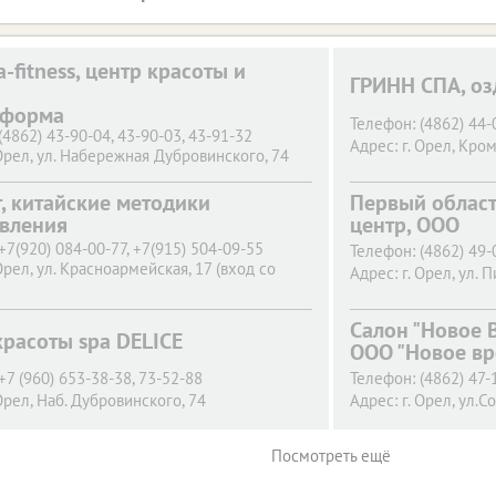
-fitness, центр красоты и
ГРИНН СПА, оз
еформа
Телефон:
(4862) 44-
(4862) 43-90-04, 43-90-03, 43-91-32
Адрес:
г. Орел,
Кромс
Орел,
ул. Набережная Дубровинского, 74
т, китайские методики
Первый облас
вления
центр, ООО
+7(920) 084-00-77, +7(915) 504-09-55
Телефон:
(4862) 49-
Орел,
ул. Красноармейская, 17 (вход со
Адрес:
г. Орел,
ул. П
Салон "Новое 
красоты spa DELICE
ООО "Новое вр
+7 (960) 653-38-38, 73-52-88
Телефон:
(4862) 47-
Орел,
Наб. Дубровинского, 74
Адрес:
г. Орел,
ул.Со
Посмотреть ещё