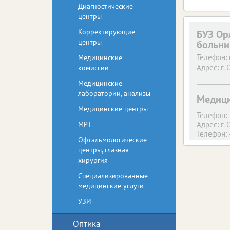
Диагностические
центры
Корректирующие
БУЗ Ор
центры
больн
Телефон:
Медицинские
Адрес:
г. 
комиссии
Медицинские
лаборатории, анализы
Медици
Медицинские центры
Телефон:
МРТ
Адрес:
г. 
Телефон:
Офтальмологические
Адрес:
г. 
центры, глазная
хирургия
Специализированные
медицинские услуги
УЗИ
Оптика