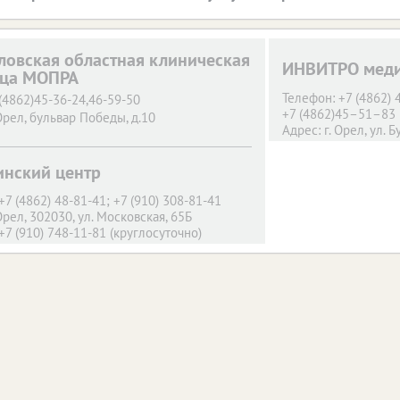
ловская областная клиническая
ИНВИТРО меди
ица МОПРА
Телефон:
+7 (4862)
(4862)45-36-24,46-59-50
+7 (4862)45–51–83
Орел,
бульвар Победы, д.10
Адрес:
г. Орел,
ул. Б
Телефон:
+7 (910) 7
Адрес:
Орловская обл
нский центр
Телефон:
+7 (910) 
Адрес:
г. Орел,
ул. 2
+7 (4862) 48-81-41; +7 (910) 308-81-41
Телефон:
+7 (4862) 
Орел,
302030, ул. Московская, 65Б
Адрес:
г. Орел,
ул. М
+7 (910) 748-11-81 (круглосуточно)
Орел,
302030, ул. Герцена, 6А