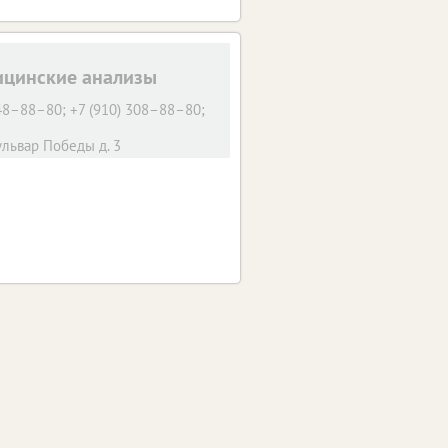
цинские анализы
 48–88–80; +7 (910) 308–88–80;
ульвар Победы д. 3
48-29-49
. г. Мценск, ул. Советская, 26а
748–47–74
-я Посадская, 2
49-19-91
еталлургов, 24