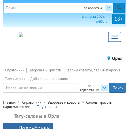
по новостям
8 августа 2026 г.
18+
суббота
Toggle
navigat
Орел
Справочник
Здоровье и красота
Салоны красоты, парикмахерские
Тату-салоны
Добавить организацию
по
справочнику
Главная
Справочник
Здоровье и красота
Салоны красоты,
парикмахерские
Тату-салоны
Тату-салоны в Орле
Подрубрики