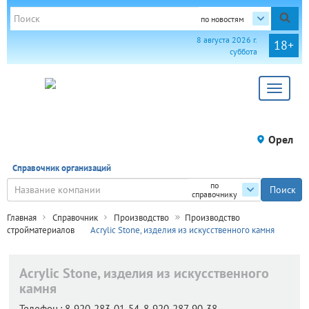
по новостям
8 августа 2026 г.
18+
суббота
Toggle
navigat
Орел
Справочник организаций
по
справочнику
Главная
Справочник
Производство
Производство
стройматериалов
Acrylic Stone, изделия из искусственного камня
Acrylic Stone, изделия из искусственного
камня
Телефон.:
8-920-283-01-54, 8-920-287-90-38