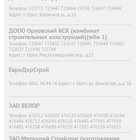
Телефон:
721772 723447 720864 29538 726447 726446
Адрес:
г. Орел,
Кромское ш., д.10
ДООО Орловский КСК (комбинат
строительных конструкций)(жби 1)
Телефон:
720047 723832 723635 720691 721649 720065
722037 721190 721744
Адрес:
г. Орел,
Маслозаводской пер., д.13
ЕвроДорСтрой
Телефон:
4862 36 44 76
Адрес:
г. Орел,
ул. Коневская, д.д. 5Б
ЗАО ВЕЛОР
Телефон:
476512 476502 476520 476504 476500 476544
476496 476712 476545 476519 476483 477965 477059
476481 476708 476699 476539 477035 476528 476521
476482 476506 7 13 20 434074 476501 476578 476665
ЗАО Меркурий Стройторг (изготовление
476873 476953 477596 477773 477827 477850 477883