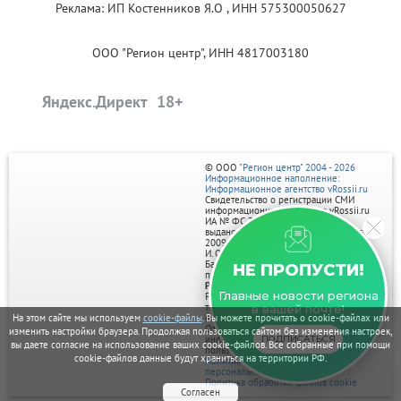
Реклама: ИП Костенников Я.О , ИНН 575300050627
ООО "Регион центр", ИНН 4817003180
Яндекс.Директ
© ООО
"Регион центр" 2004 - 2026
Информационное наполнение:
Информационное агентство vRossii.ru
Свидетельство о регистрации СМИ
информационного агентства vRossii.ru
ИА № ФС 77‑35502
выдано РОСКОМНАДЗОРом 04 марта
2009г.
И. О. Главного редактора Нарыков А. Н.
Баннеры на портале размещаются на
НЕ ПРОПУСТИ!
правах рекламы.
Реклама на портале:
Главные новости региона
Рекламное агентство "Умный маркетинг"
тел. 7-910-267-70-40,
в вашей почте!
email: umnyy.marketing@yandex.ru
На этом сайте мы используем
cookie-файлы
. Вы можете прочитать о cookie-файлах или
Отдельные публикации могут содержать
изменить настройки браузера. Продолжая пользоваться сайтом без изменения настроек,
информацию, не предназначенную для
ПОДПИСАТЬСЯ
вы даете согласие на использование ваших cookie-файлов. Все собранные при помощи
пользователей до 18 лет.
cookie-файлов данные будут храниться на территории РФ.
Политика в отношении обработки
персональных данных
Политика обработки файлов cookie
Согласен