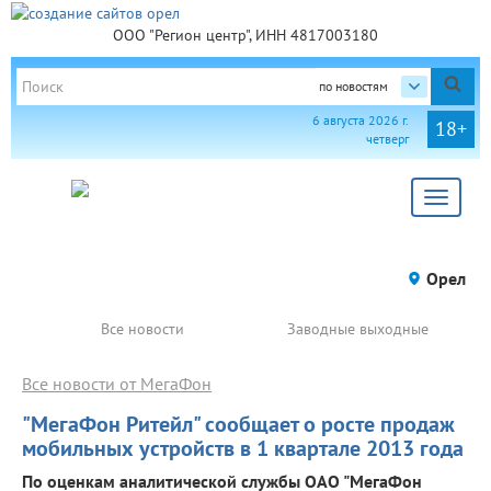
ООО "Регион центр", ИНН 4817003180
по новостям
6 августа 2026 г.
18+
четверг
Toggle
navigat
Орел
Все новости
Заводные выходные
Все новости от МегаФон
"МегаФон Ритейл" сообщает о росте продаж
мобильных устройств в 1 квартале 2013 года
По оценкам аналитической службы ОАО "МегаФон